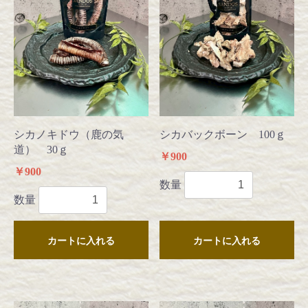
シカノキドウ（鹿の気
シカバックボーン 100ｇ
道） 30ｇ
￥900
￥900
数量
数量
カートに入れる
カートに入れる